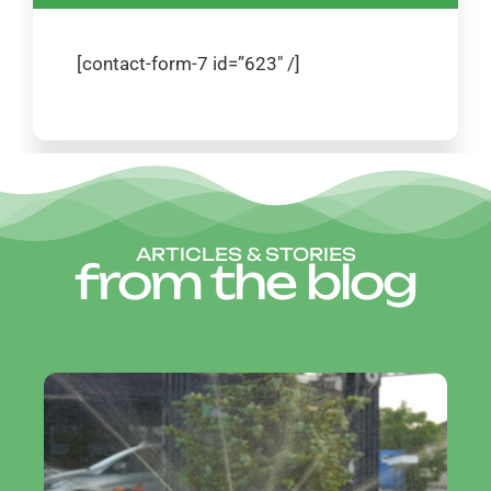
[contact-form-7 id=”623″ /]
ARTICLES & STORIES
from the blog