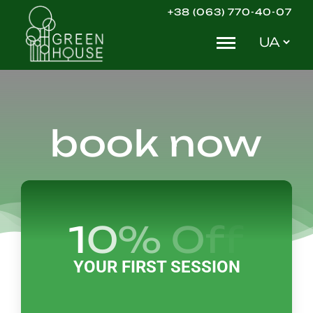
Skip
+38 (063) 770-40-07
to
Вибрати
content
мову
book now
YOUR FIRST SESSION