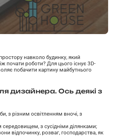
простору навколо будинку, який
іж почати роботи? Для цього існує 3D-
зволяє побачити картину майбутнього
для дизайнера. Ось деякі з
би, з різним освітленням вночі, з
м середовищем, з сусідніми ділянками;
они відпочинку, розваг, господарства, як