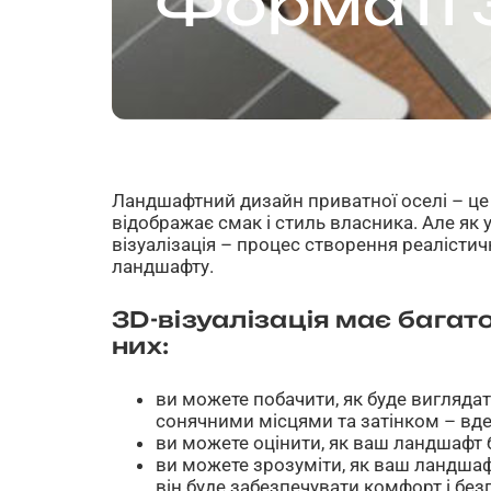
Форматі 
Ландшафтний дизайн приватної оселі – це
відображає смак і стиль власника. Але як 
візуалізація – процес створення реалісти
ландшафту.
3D-візуалізація має багато
них:
ви можете побачити, як буде виглядати
сонячними місцями та затінком – вде
ви можете оцінити, як ваш ландшафт 
ви можете зрозуміти, як ваш ландшафт
він буде забезпечувати комфорт і без