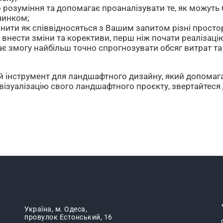
озуміння та допомагає проаналізувати те, як можуть бу
чинком;
нити як співвідносяться з Вашим запитом різні просто
внести зміни та корективи, перш ніж почати реалізацію
 змогу найбільш точно спрогнозувати обсяг витрат та к
й інструмент для ландшафтного дизайну, який допомага
візуалізацію свого ландшафтного проєкту, звертайтеся
Україна, м. Одеса,
провулок Естонський, 16