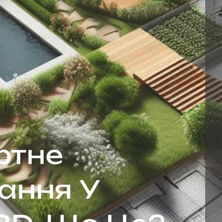
тне
ання У