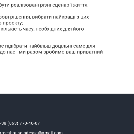
ти реалізовані різні сценарії життя,
рові рішення, вибрати найкращі з цих
 проєкту;
ількість часу, необхідних для його
є підібрати найбільш доцільні саме для
 до нас і ми разом зробимо ваш приватний
+38 (063) 770-40-07
greenhouse.odessa@gmail.com