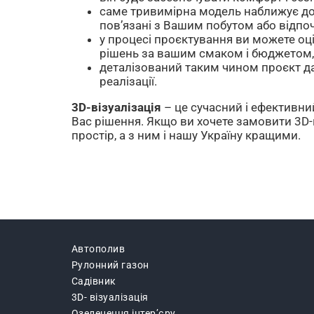
саме тривимірна модель наближує до р
пов’язані з Вашим побутом або відпо
у процесі проєктування ви можете оці
рішень за вашим смаком і бюджетом, 
деталізований таким чином проєкт дає
реалізації.
3D-візуалізація
– це сучасний і ефективни
Вас рішення. Якщо ви хочете замовити 3D-
простір, а з ним і нашу Україну кращими.
Автополив
Рулонний газон
Садівник
3D- вiзуалiзацiя
Озеленення інтер’єру