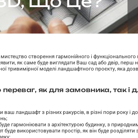
3D, Що Це?
 мистецтво створення гармонійного і функціонального 
уявити, як саме буде виглядати Ваш сад або двір, перш н
чної тривимірної моделі ландшафтного проєкту, яка до
 переваг, як для замовника, так і 
 ваш ландшафт з різних ракурсів, в різні пори року і до
нь;
буде гармоніювати з архітектурою будинку, з природни
 буде використовувати простір, як він буде розділяти з
пеку;