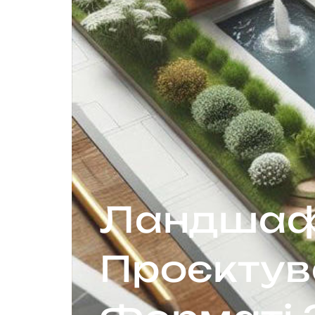
Ландшаф
Проєктув