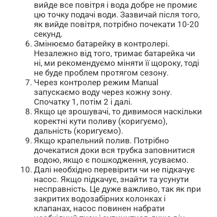
вийде все повітря і вода добре не промиє
цю точку подачі води. Зазвичай після того,
як вийде повітря, потрібно почекати 10-20
секунд.
Змінюємо батарейку в контролері.
Незалежно від того, тримає батарейка чи
ні, ми рекомендуємо міняти її щороку, тоді
не буде проблем протягом сезону.
Через контролер режим Manual
запускаємо воду через кожну зону.
Спочатку 1, потім 2 і далі.
Якщо це зрошувачі, то дивимося наскільки
коректні кути поливу (коригуємо),
дальність (коригуємо).
Якщо крапельний полив. Потрібно
дочекатися доки вся трубка заповнитися
водою, якщо є пошкодження, усуваємо.
Далі необхідно перевірити чи не підкачує
насос. Якщо підкачує, знайти та усунути
несправність. Це дуже важливо, так як при
закритих водозабірних колонках і
клапанах, насос повинен набрати