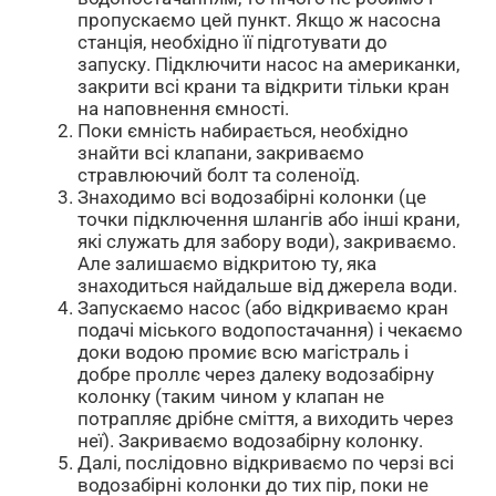
пропускаємо цей пункт. Якщо ж насосна
станція, необхідно її підготувати до
запуску. Підключити насос на американки,
закрити всі крани та відкрити тільки кран
на наповнення ємності.
Поки ємність набирається, необхідно
знайти всі клапани, закриваємо
стравлюючий болт та соленоїд.
Знаходимо всі водозабірні колонки (це
точки підключення шлангів або інші крани,
які служать для забору води), закриваємо.
Але залишаємо відкритою ту, яка
знаходиться найдальше від джерела води.
Запускаємо насос (або відкриваємо кран
подачі міського водопостачання) і чекаємо
доки водою промиє всю магістраль і
добре проллє через далеку водозабірну
колонку (таким чином у клапан не
потрапляє дрібне сміття, а виходить через
неї). Закриваємо водозабірну колонку.
Далі, послідовно відкриваємо по черзі всі
водозабірні колонки до тих пір, поки не