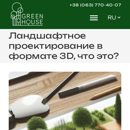
Skip
+38 (063) 770-40-07
to
Выбрать
content
язык
Ландшафтное
проектирование в
формате 3D, что это?