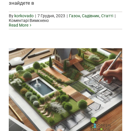
знайдете в
By
korkovado
|
|
Газон
,
Садівник
,
Статті
|
до
Коментарі Вимкнено
Навіщо
Read More
садівник
зимою?