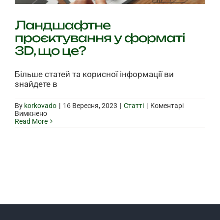
Ландшафтне
проєктування у форматі
3D, що це?
Більше статей та корисної інформації ви
знайдете в
By
korkovado
|
|
Статті
|
Коментарі
до
Вимкнено
Ландшафтне
Read More
проєктування
у
форматі
3D,
що
це?