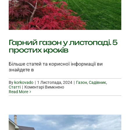
Гарний газон у листопаді. 5
простих кроків
Більше статей та корисної інформації ви
знайдете в
By
korkovado
|
|
Газон
,
Садівник
,
до
Статті
|
Коментарі Вимкнено
Гарний
Read More
газон
у
листопаді.
5
простих кроків