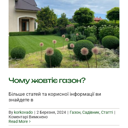
Чому жовтіє газон?
Більше статей та корисної інформації ви
знайдете в
By
korkovado
|
|
Газон
,
Садівник
,
Статті
|
до
Коментарі Вимкнено
Чому
Read More
жовтіє