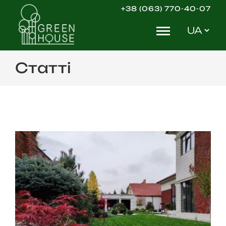
Skip
+38 (063) 770-40-07
to
Вибрати
content
мову
Статті